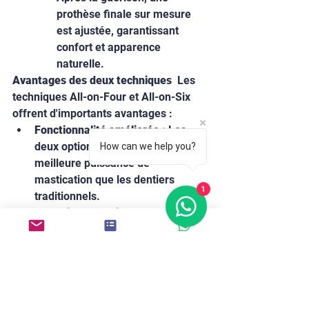
prothèse finale sur mesure 
est ajustée, garantissant 
confort et apparence 
naturelle.
Avantages des deux techniques
  Les 
techniques All-on-Four et All-on-Six 
offrent d'importants avantages :
Fonctionnalité améliorée :
 Les 
deux options offrent une 
How can we help you?
meilleure puissance de 
mastication que les dentiers 
1
traditionnels.
Esthétique améliorée :
 Elles 
imitent de près l'apparence des 
dents naturelles, restaurant la 
confiance en soi.
Coûts réduits :
 Moins d'implants 
que les méthodes traditionnelles 