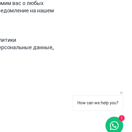
омим вас о любых
уведомление на нашем
литики
персональные данные,
How can we help you?
cookie
1
итика
денциа
ости