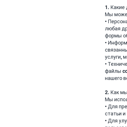
1. Какие
Мы може
• Персон
любая др
формы об
• Информ
связанны
услуги, 
• Технич
файлы co
нашего в
2. Как м
Мы испо
• Для пр
статьи и
• Для ул