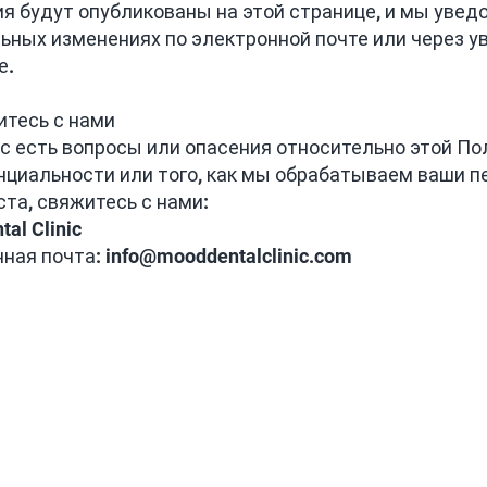
я будут опубликованы на этой странице, и мы увед
ьных изменениях по электронной почте или через 
е.
итесь с нами
ас есть вопросы или опасения относительно этой По
циальности или того, как мы обрабатываем ваши 
та, свяжитесь с нами:
tal Clinic
ная почта:
info@mooddentalclinic.com
nic.
Пол
конфи
льн