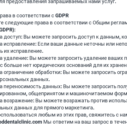
ля предоставления запрашиваемых нами услуг.
права в соответствии с GDPR
е следующие права в соответствии с Общим регла
(GDPR):
на доступ: Вы можете запросить доступ к данным, к
на исправление: Если ваши данные неточны или неп
ь их исправление.
на удаление: Вы можете запросить удаление ваших 
ас больше нет юридических оснований для их хране
на ограничение обработки: Вы можете запросить ог
ерсональных данных.
на переносимость данных: Вы можете запросить пол
рированном, общепринятом и машиночитаемом форм
на возражение: Вы можете возражать против исполь
ьных данных для прямого маркетинга.
спользоваться любым из этих прав, свяжитесь с на
ddentalclinic.com
Мы ответим на ваш запрос в течен