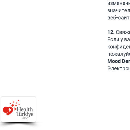
изменени
значител
веб-сайт
12. Свяж
Если у в
конфиден
пожалуйс
Mood Den
Электрон
© 2025, Mood Dental Cli