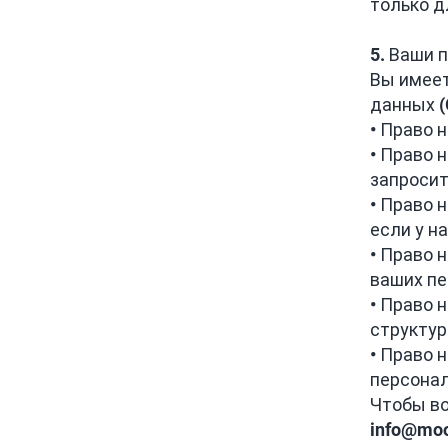
только д
5. Ваши 
Вы имеет
данных 
• Право 
• Право 
запросит
• Право 
если у н
• Право 
ваших п
• Право 
структу
• Право 
персонал
Чтобы во
info@moo