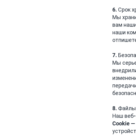
6. Срок 
Мы храни
вам наши
наши ком
отпишете
7. Безоп
Мы серье
внедрили
изменени
передачи
безопас
8. Файлы
Наш веб-
Cookie —
устройст