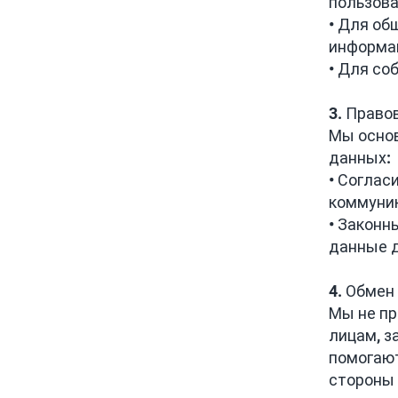
пользов
• Для об
информац
• Для со
3. Право
Мы осно
данных:
• Соглас
коммуник
• Законн
данные д
4. Обме
Мы не пр
лицам, з
помогают
стороны 