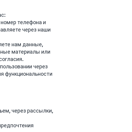
ас:
 номер телефона и
авляете через наши
яете нам данные,
ьные материалы или
 согласия.
спользовании через
ия функциональности
ьем, через рассылки,
 предпочтения