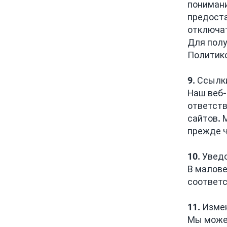
понимани
предоста
отключат
Для полу
Политико
9. Ссылк
Наш веб-
ответств
сайтов. 
прежде 
10. Увед
В малове
соответс
11. Изме
Мы можем