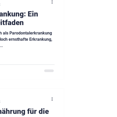
t
ankung: Ein
itfaden
h als Parodontalerkrankung
edoch ernsthafte Erkrankung,
..
t
nährung für die