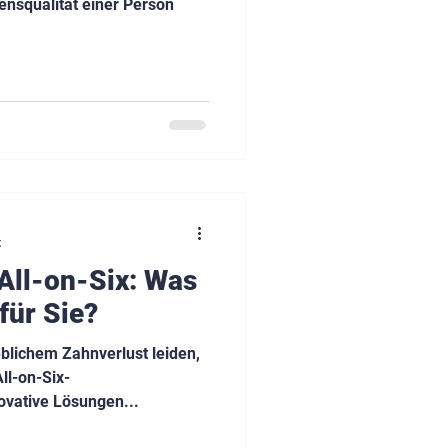
ensqualität einer Person
t
 All-on-Six: Was
 für Sie?
eblichem Zahnverlust leiden,
ll-on-Six-
ovative Lösungen...