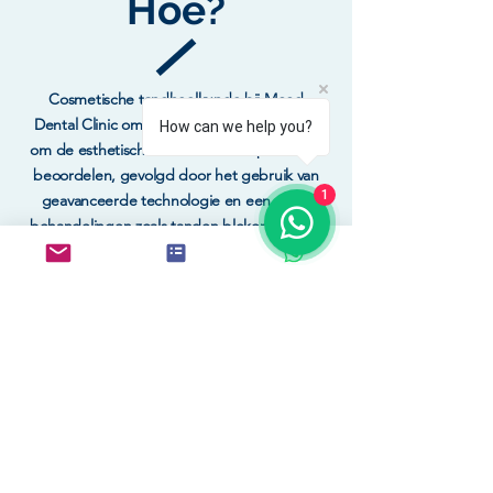
Hoe?
​Cosmetische tandheelkunde bij Mood
Dental Clinic omvat een persoonlijk consult
How can we help you?
om de esthetische doelen van de patiënt te
beoordelen, gevolgd door het gebruik van
1
geavanceerde technologie en een reeks
behandelingen zoals tanden bleken, facings
en kronen om de glimlach en het algehele
uiterlijk van het gebit te verbeteren.
RESERVEER
NU