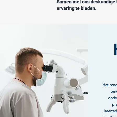
Samen met ons deskundige t
ervaring te bieden.
Het proc
omv
onde
pr
laserte