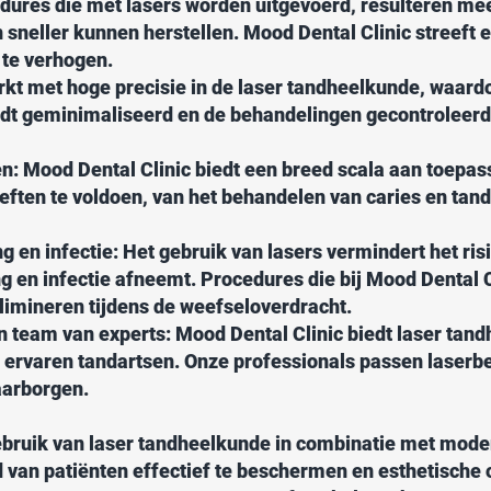
edures die met lasers worden uitgevoerd, resulteren mee
 sneller kunnen herstellen. Mood Dental Clinic streeft 
 te verhogen.
rkt met hoge precisie in de laser tandheelkunde, waardo
dt geminimaliseerd en de behandelingen gecontroleer
n: Mood Dental Clinic biedt een breed scala aan toepas
eften te voldoen, van het behandelen van caries en tan
g en infectie: Het gebruik van lasers vermindert het r
g en infectie afneemt. Procedures die bij Mood Dental 
limineren tijdens de weefseloverdracht.
 team van experts: Mood Dental Clinic biedt laser tan
ervaren tandartsen. Onze professionals passen laserb
aarborgen.
ebruik van laser tandheelkunde in combinatie met mode
van patiënten effectief te beschermen en esthetische 