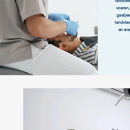
tandhee
voeren,
gaatjes
tandvle
en sne