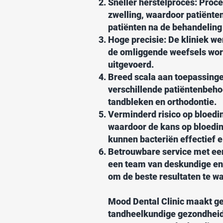
Sneller herstelproces: Proc
zwelling, waardoor patiënten
patiënten na de behandeling
Hoge precisie: De kliniek we
de omliggende weefsels wor
uitgevoerd.
Breed scala aan toepassinge
verschillende patiëntenbeho
tandbleken en orthodontie.
Verminderd risico op bloedin
waardoor de kans op bloedin
kunnen bacteriën effectief e
Betrouwbare service met een
een team van deskundige en 
om de beste resultaten te w
Mood Dental Clinic maakt g
tandheelkundige gezondheid 