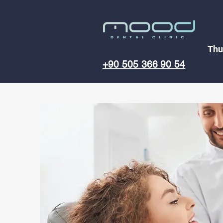
Thu
+90 505 366 90 54